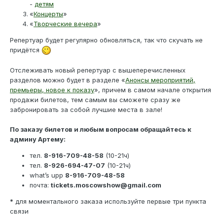
-
детям
«
Концерты
»
«
Творческие вечера
»
Репертуар будет регулярно обновляться, так что скучать не
придётся
Отслеживать новый репертуар с вышеперечисленных
разделов можно будет в разделе «
Анонсы мероприятий,
премьеры, новое к показу
», причем в самом начале открытия
продажи билетов, тем самым вы сможете сразу же
забронировать за собой лучшие места в зале!
По заказу билетов и любым вопросам обращайтесь к
админу Артему:
тел.
8-916-709-48-58
(10-21ч)
тел.
8-926-694-47-07
(10-21ч)
what’s upp
8-916-709-48-58
почта:
tickets.moscowshow@gmail.com
*
для моментального заказа используйте первые три пункта
связи