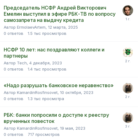
Председатель НСФР Андрей Викторович
Емелин выступил в эфире РБК-ТВ по вопросу
самозапрета на выдачу кредита
Автор ErmolaevArtem,
12 марта, 2025
0
ответов
1.5 тыс
просмотров
НСФР 10 лет: нас поздравляют коллеги и
партнеры
Автор Tech,
4 декабря, 2023
0
ответов
1.4 тыс
просмотров
«Надо разрушать банковское неравенство»
Автор KamardinRosfinsovet,
10 октября, 2023
0
ответов
1.3 тыс
просмотра
РБК: банки попросили о доступе к реестру
врученных повесток
Автор KamardinRosfinsovet,
19 мая, 2023
0
ответов
717
просмотров