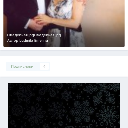
Свадебная.jpgСвадебная.jpg
Автор Ludmila Emelina
Подписчики
0