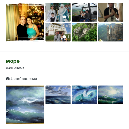
1
1
1
море
живопись
1
4 изображения