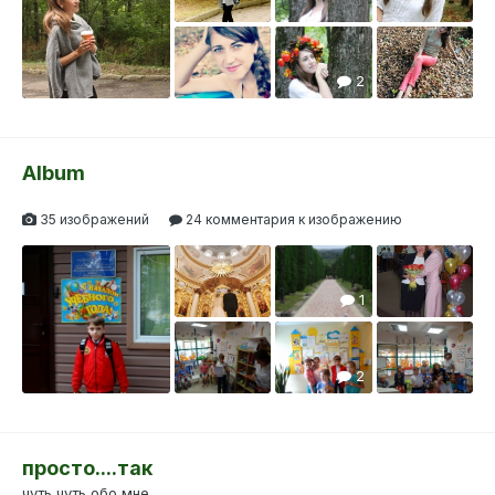
1
2
Album
35 изображений
24 комментария к изображению
1
2
просто....так
чуть чуть обо мне....