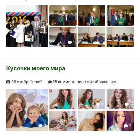
1
Кусочки моего мира
36 изображений
25 комментариев к изображению
1
3
1
1
1
2
1
3
2
1