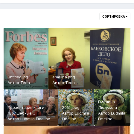
СОРТИРОВКА
Untitled.jpg
emelina.png
Автор Tech
Автор Tech
Емелина
Презентация книги
2019.jpeg
Людмила
"Волшебные
Автор Ludmila
Автор Ludmila
приключения в мире
Автор Ludmila Emelina
Emelina
Emelina
финансов"