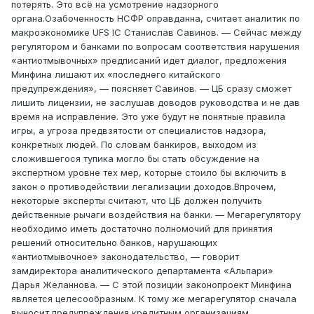
потерять. Это всё на усмотрение надзорного
органа.Озабоченность НСФР оправданна, считает аналитик по
макроэкономике UFS IC Станислав Савинов. — Сейчас между
регулятором и банками по вопросам соответствия нарушения
«антиотмывочных» предписаний идет диалог, предложения
Минфина лишают их «последнего китайского
предупреждения», — поясняет Савинов. — ЦБ сразу сможет
лишить лицензии, не заслушав доводов руководства и не дав
время на исправление. Это уже будут не понятные правила
игры, а угроза предвзятости от специалистов надзора,
конкретных людей. По словам банкиров, выходом из
сложившегося тупика могло бы стать обсуждение на
экспертном уровне тех мер, которые стоило бы включить в
закон о противодействии легализации доходов.Впрочем,
некоторые эксперты считают, что ЦБ должен получить
действенные рычаги воздействия на банки. — Мегарегулятору
необходимо иметь достаточно полномочий для принятия
решений относительно банков, нарушающих
«антиотмывочное» законодательство, — говорит
замдиректора аналитического департамента «Альпари»
Дарья Желаннова. — С этой позиции законопроект Минфина
является целесообразным. К тому же мегарегулятор сначала
выносит предупреждения кредитным организациям,