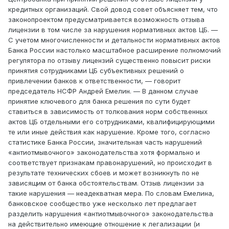
кредитных организаций. Свой довод совет объясняет тем, что
законопроектом предусматривается возможность отзыва
лицензии в том числе за нарушения нормативных актов ЦБ. —
С учетом многочисленности и детальности нормативных актов
Банка России настолько масштабное расширение полномочий
регулятора по отзыву лицензий существенно повысит риски
принятия сотрудниками ЦБ субъективных решений о
привлечении банков к ответственности, — говорит
председатель НСФР Андрей Емелин. — В данном случае
принятие ключевого для банка решения по сути будет
ставиться в зависимость от толкования норм собственных
актов ЦБ отдельными его сотрудниками, квалифицирующими
те или иные действия как нарушение. Кроме того, согласно
статистике Банка России, значительная часть нарушений
«антиотмывочного» законодательства хотя формально и
соответствует признакам правонарушений, но происходит в
результате технических сбоев и может возникнуть по не
зависящим от банка обстоятельствам. Отзыв лицензии за
такие нарушения — неадекватная мера. По словам Емелина,
банковское сообщество уже несколько лет предлагает
разделить нарушения «антиотмывочного» законодательства
на действительно имеющие отношение к легализации (и