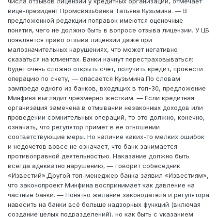
числа отзывов лицензий у кредитных организаций, отмечает
вице-президент Промсвязьбанка Татьяна Кузьмина. — В
предложенной редакции поправок имеются оценочные
понятия, чего не должно быть в вопросе отзыва лицензии. У ЦБ
появляется право отзыва лицензии даже при
малозначительных нарушениях, что может негативно
сказаться на клиентах. Банки начнут перестраховываться:
будет очень сложно открыть счет, получить кредит, провести
операцию по счету, — опасается Кузьмина.По словам
зампреда одного из банков, входящих в топ-30, предложение
Минфина выглядит чрезмерно жестким. — Если кредитная
организация замечена в отмывании незаконных доходов или
проведении сомнительных операций, то это должно, конечно,
означать, что регулятор примет в ее отношении
соответствующие меры. Но наличие каких-то мелких ошибок
и недочетов вовсе не означает, что банк занимается
противоправной деятельностью. Наказание должно быть
всегда адекватно нарушению, — говорит собеседник
«Известий».Другой топ-менеджер банка заявил «Известиям»,
что законопроект Минфина воспринимает как давление на
частные банки. — Понятно желание законодателя и регулятора
навесить на банки всё больше надзорных функций (включая
создание целых подразделений), но как быть с указанием