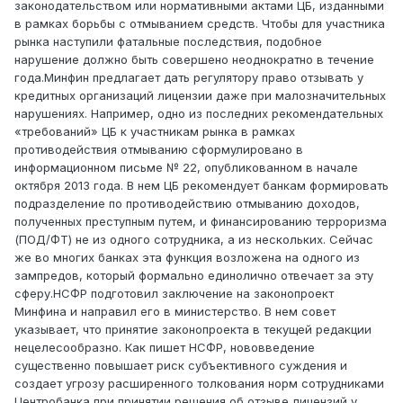
законодательством или нормативными актами ЦБ, изданными
в рамках борьбы с отмыванием средств. Чтобы для участника
рынка наступили фатальные последствия, подобное
нарушение должно быть совершено неоднократно в течение
года.Минфин предлагает дать регулятору право отзывать у
кредитных организаций лицензии даже при малозначительных
нарушениях. Например, одно из последних рекомендательных
«требований» ЦБ к участникам рынка в рамках
противодействия отмыванию сформулировано в
информационном письме № 22, опубликованном в начале
октября 2013 года. В нем ЦБ рекомендует банкам формировать
подразделение по противодействию отмыванию доходов,
полученных преступным путем, и финансированию терроризма
(ПОД/ФТ) не из одного сотрудника, а из нескольких. Сейчас
же во многих банках эта функция возложена на одного из
зампредов, который формально единолично отвечает за эту
сферу.НСФР подготовил заключение на законопроект
Минфина и направил его в министерство. В нем совет
указывает, что принятие законопроекта в текущей редакции
нецелесообразно. Как пишет НСФР, нововведение
существенно повышает риск субъективного суждения и
создает угрозу расширенного толкования норм сотрудниками
Центробанка при принятии решения об отзыве лицензий у