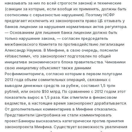
наказывать за них по всей строгости закона) и технические
(санкции за которые, если вообще их применять, должны быть
соотносимы c серьезностью нарушения). Поэтому НСФР
предлагает исключить из законопроекта право ЦБ отзывать у
банков лицензии за нарушения нормативных актов регулятора.
— Основанием для лишения банка лицензии должно быть
только нарушение закона, — согласен председатель
межбанковского Комитета по противодействию легализации
Александр Наумов. В Минфине, в свою очередь, пояснили
«Известиям», что законопроект подготовлен по общей
инициативе экономического блока правительства. Чиновники
свою инициативу объясняют также данными
Росфинмониторинга, согласно которым в первом полугодии
2013 года объем сомнительных операций, связанных с
выводом денежных средств за рубеж, составил 1,5 трлн
рублей, или около $50 млрд. По сравнению с 2012 годом этот
показатель вырос в 1,5 раза. Как отметили в финансовом
ведомстве, в настоящее время законопроект дорабатывается.
От дополнительных комментариев в Минфине отказались.
Представители Центробанка не стали комментировать
проект.Банкиры высказались категорически против принятия
законопроекта Минфина. Существует возможность увеличения