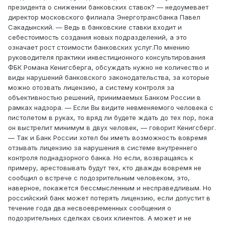
президента о снижении банковских ставок? — недоумевает
директор московского филиала Энерготрансбанка Павел
Сакадынский. — Ведь в банковские ставки входит и
себестоимость создания новых подразделений, а это
означает рост стоимости банковских услуг.По мнению
руководителя практики инвестиционного консультирования
ФБК Романа Кенигсберга, обсуждать нужно не количество и
виды нарушений банковского законодательства, за которые
можно отозвать лицензию, а систему контроля за
объективностью решений, принимаемых Банком России в
рамках надзора. — Если Вы видите невменяемого человека с
пистолетом в руках, то вряд ли будете ждать до тех пор, пока
он выстрелит минимум в двух человек, — говорит Кенигсберг.
— Так и Банк России хотел бы иметь возможность вовремя
отзывать лицензию за нарушения в системе внутреннего
контроля поднадзорного банка. Но если, возвращаясь к
примеру, арестовывать будут тех, кто дважды вовремя не
сообщил о встрече с подозрительным человеком, это,
наверное, покажется бессмысленным и несправедливым. Но
российский банк может потерять лицензию, если допустит в
течение года два несвоевременных сообщения о
подозрительных сделках своих клиентов. А может и не