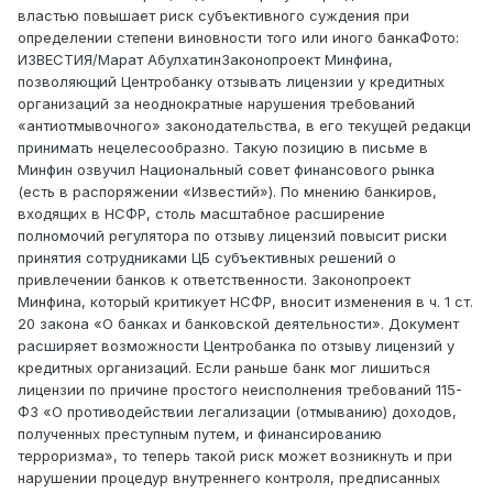
властью повышает риск субъективного суждения при
определении степени виновности того или иного банкаФото:
ИЗВЕСТИЯ/Марат АбулхатинЗаконопроект Минфина,
позволяющий Центробанку отзывать лицензии у кредитных
организаций за неоднократные нарушения требований
«антиотмывочного» законодательства, в его текущей редакци
принимать нецелесообразно. Такую позицию в письме в
Минфин озвучил Национальный совет финансового рынка
(есть в распоряжении «Известий»). По мнению банкиров,
входящих в НСФР, столь масштабное расширение
полномочий регулятора по отзыву лицензий повысит риски
принятия сотрудниками ЦБ субъективных решений о
привлечении банков к ответственности. Законопроект
Минфина, который критикует НСФР, вносит изменения в ч. 1 ст.
20 закона «О банках и банковской деятельности». Документ
расширяет возможности Центробанка по отзыву лицензий у
кредитных организаций. Если раньше банк мог лишиться
лицензии по причине простого неисполнения требований 115-
ФЗ «О противодействии легализации (отмыванию) доходов,
полученных преступным путем, и финансированию
терроризма», то теперь такой риск может возникнуть и при
нарушении процедур внутреннего контроля, предписанных