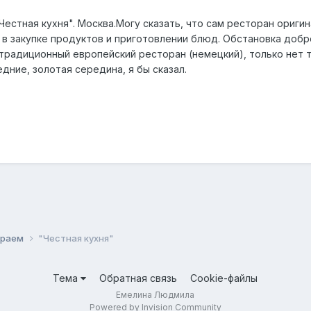
естная кухня". Москва.Могу сказать, что сам ресторан ориги
в закупке продуктов и приготовлении блюд. Обстановка добр
традиционный европейский ресторан (немецкий), только нет та
едние, золотая середина, я бы сказал.
ираем
"Честная кухня"
Тема
Обратная связь
Cookie-файлы
Емелина Людмила
Powered by Invision Community