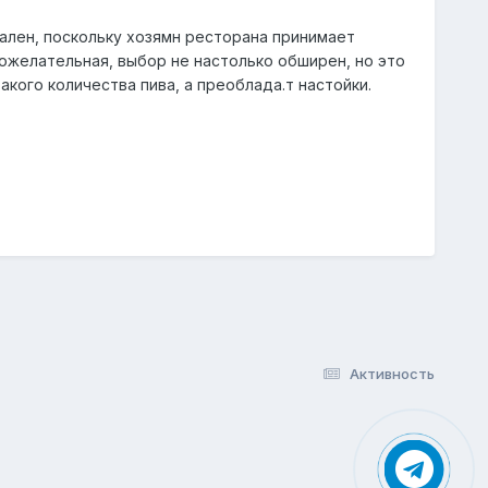
нален, поскольку хозямн ресторана принимает
ожелательная, выбор не настолько обширен, но это
кого количества пива, а преоблада.т настойки.
Активность