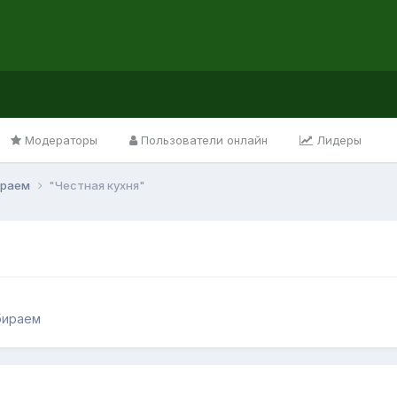
Модераторы
Пользователи онлайн
Лидеры
ираем
"Честная кухня"
бираем