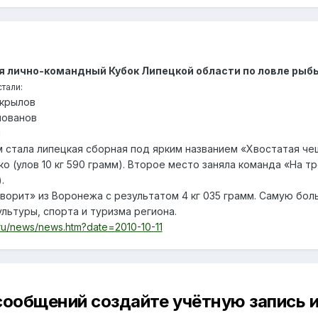
 лично-командный Кубок Липецкой области по ловле рыбы 
тали:
екрылов
лованов
н
стала липецкая сборная под ярким названием «Хвостатая че
о (улов 10 кг 590 грамм). Второе место заняла команда «На т
.
ворит» из Воронежа с результатом 4 кг 035 грамм. Самую бол
льтуры, спорта и туризма региона.
e.ru/news/news.htm?date=2010-10-11
сообщений создайте учётную запись и