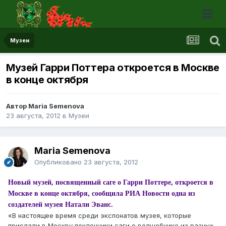
Музеи
Музей Гарри Поттера откроется в Москве
в конце октября
Автор Maria Semenova
23 августа, 2012
в
Музеи
Maria Semenova
Опубликовано
23 августа, 2012
Новый музей, посвященный саге о Гарри Поттере, откроется в
Москве в конце октября, сообщила РИА Новости одна из
создателей музея Натали Эванс.
«В настоящее время среди экспонатов музея, которые
прислали в Москву поклонники саги о волшебнике из разных