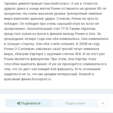
турнире демонстрирует высокий класс. А уж в точности
ударов даже в конце матча Ронни оставался на уровне 95-ти
процентов. На очень высоком уровне трёхкратный чемпион
мира выполнял дальние удары. Словом, Ронни не просто
победил. Он победил при очень хорошей игре во всех её
проявлениях. Окончательный счёт 17:10.Таким образом,
предстоит новая встреча в финале между Ронни и Али. За
прошедшие четыре года они оба изменились. Они изменились
в лучшую сторону. Они оба стали сильнее. В 2008-м году
Ронни О'Салливан завоевал свой третий титул чемпиона
мира, обыграв Картера с крупным счётом 18:8. И на этот раз
Ронни является фаворитом. При этом, Али Картер тоже
способен выиграть финал. И уж не приходится сомневаться в
том, что он даст настоящий бой фавориту. Есть основания
надеяться на то, что мы увидим интересный, боевой и
красивый финал.Eurosport.ru
Поделиться
Подписчики
0