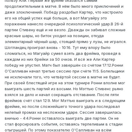
пользу Али. Первый же фрейм оказался самым
продолжительным в матче. В нём было много приключений и
даже злоключений. Победу раздобыл Картер, что настроило
его на общий успех ещё больше, а вот Магуайру это
поражение нанесло очередной психологический удар.В 26-й
партии Стивену ещё и не везло. Дважды он забивал сложные
красные шары, но биток уходил на позиции, откуда
элементарный чёрный шар, стоящий прямо у лузы, не игрался.
Шотландец проиграл вновь - 10:16. Тут ему впору было
сломаться, но Магуайр сумел взять два фрейма, проведя в
каждом из них брейки за 50 очков. И всё же Али Картер
победу не упустил. Матч был завершён со счётом 17:12.Ронни
О'Салливан начал третью сессию при счёте 11:5. Болельщики
не исключали того, что четвёртой сессии в матче не будет.
При своей блестящей игре на этом турнире Ронни вполне мог
выиграть шесть партий из восьми. Но Мэттью Стивенс рьяно
взялся за дело и начал сокращать отставание. После пяти
фреймов счёт стал 12:9. Мог Мэттью выиграть и в следующем
фрейме, но после сложнейшего точного удара последовал
нелепый промах на несложном ударе. Сессия завершилась
вничью - 4:4.Ронни оставалось выиграть две партии. Он не
стал форсировать события, оставаясь терпеливым в стадии
отыгрышей. По этому показателю О'Салливан на всём