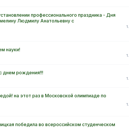
установлении профессионального праздника - Дня
мелину Людмилу Анатольевну с
1
м науки!
1
 днем рождения!!!
1
дой! на этот раз в Московской олимпиаде по
1
ицкая победила во всероссийском студенческом