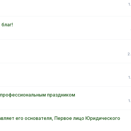
1
 благ!
2
1
 профессиональным праздником
1
авляет его основателя, Первое лицо Юридического