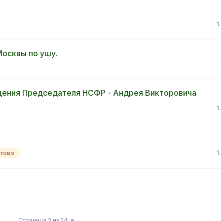
1
Москвы по ушу.
дения Председателя НСФР - Андрея Викторовича
1
1
стово
Страница 2 из 24