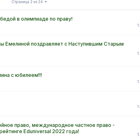
Страница 2 из 24
бедой в олимпиаде по праву!
1
ы Емелиной поздравляет с Наступившим Старым
1
на с юбилеем!!!
1
1
йное право, международное частное право -
ейтинге Eduniversal 2022 года!
1