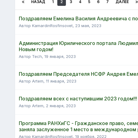
НАЗАД
1
2
3
4
5
6
7
ДАЛЕЕ
Поздравляем Емелина Василия Андреевича с по
Автор KamardinRosfinsovet,
23 мая, 2023
Администрация Юрилического портала Людмил
Новым годом!
Автор Tech,
19 января, 2023
Поздравляем Председателя НСФР Андрея Емели
Автор Artem,
11 января, 2023
Поздравляем всех с наступившим 2023 годом!!!
Автор Artem,
2 января, 2023
Программа РАНХиГС - Гражданское право, семе
заняла заслуженное 1 место в международном р
Автор KamardinRosfinsovet,
19 ноября, 2022