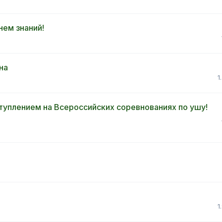
нем знаний!
на
1
уплением на Всероссийских соревнованиях по ушу!
1