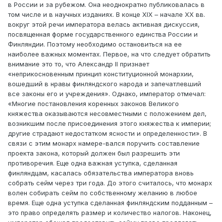
в России и за рубежом. Она неоднократно публиковалась в
том числе и в научных изданиях. В конце XIX – начале XX вв.
вокруг этой речи императора велась активная дискуссия,
посвященная форме государственного единства России и
Финляндии. Поэтому необходимо остановиться на ее
наиболее важных моментах. Первое, на что следует обратить
внимание это то, что Александр II признает
«неприкосновенным принцип конституционной монархии,
вошедший в нравы финляндского народа и запечатлевший
все законы его и учреждения». Однако, император отмечал:
«Многие постановления коренных законов Великого
княжества оказываются несовместными с положением дел,
возникшим после присоединения этого княжества к империи;
другие страдают недостатком ясности и определенности». В
связи с этим монарх намере-вался поручить составление
проекта закона, который должен был разрешить эти
противоречия. Еще одна важная уступка, сделанная
финляндцам, касалась обязательства императора вновь
собрать сейм через три года. До этого считалось, что монарх
волен собирать сейм по собственному желанию в любое
время. Еще одна уступка сделанная финляндским подданным –
это право определять размер и количество налогов. Наконец,