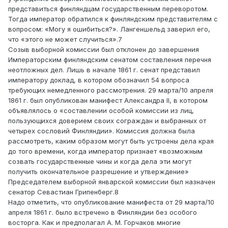
представиться финляндцам государственным переворотом.
Тогда император обратился к финляндским представителям с
вопросом: «Могу я ошибиться?». Лангеншельд заверил его,
что «этого не может случиться».7
Созыв выборной комиссии был отклонен до завершения
Императорским финляндским сенатом составления перечня
неотложных дел. Лишь в начале 1861 г. сенат представил
императору доклад, в котором обозначил 54 вопроса
требующих немедленного рассмотрения. 29 марта/10 апреля
1861 г. был опубликован манифест Александра II, в котором
объявлялось о «составлении особой комиссии из лиц,
пользующихся доверием своих сограждан и выбранных от
четырех сословий Финляндии». Комиссия должна была
рассмотреть, каким образом могут быть устроены дела края
до того времени, когда император признает «возможным
созвать государственные чины и когда дела эти могут
получить окончательное разрешение и утверждение»
Председателем выборной январской комиссии был назначен
сенатор Севастиан Грипенберг.8
Надо отметить, что опубликование манифеста от 29 марта/10
апреля 1861 г. было встречено в Финляндии без особого
восторга. Как и предполагал А. М. Горчаков многие