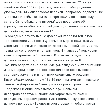
можно было считать окончательно решенным. 23 авгу-
ста/4сентября 1862 г. финляндский сенат обнародовал
утвержденный императором перечень вопросов, подлежащих
внесению в сейм. Затем 10 ноября 1862 г. финляндскому
сенату было объявлено высочайшее повеление об
учреждении особых комиссий для подготовления означенных
дел к обсуждению на сейме.17
Необходимо отметить еще два важных обстоятельства,
предшествовавших созыву сейма. В марте 1863 года И.
Снельман, один из идеологов «феннофильской партии», был
назначен сенатором и начальником финансовой комиссии
вместо серьезно заболевшего К. Лангеншельда. В эту
должность ему предстояло вступить в августе.18
Попытка опереться на лояльную финляндскую интеллигенцию
и на монархически настроенное финское крестьянское
сословие заметна и в принятии следующего решения.
Высочайшим рескриптом 18 / 30 июля на имя финляндского
генерал-губернатора была признана равноправность
шведского и финского языков в официальном
делопроизводстве. В своих мемуарах Д.А. Милютин
следующим образом раскрывает официальную позицию по
данному вопросу: «Важность этого решения объясняется