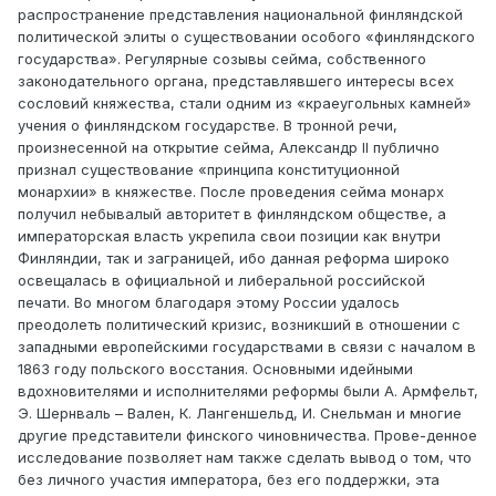
распространение представления национальной финляндской
политической элиты о существовании особого «финляндского
государства». Регулярные созывы сейма, собственного
законодательного органа, представлявшего интересы всех
сословий княжества, стали одним из «краеугольных камней»
учения о финляндском государстве. В тронной речи,
произнесенной на открытие сейма, Александр II публично
признал существование «принципа конституционной
монархии» в княжестве. После проведения сейма монарх
получил небывалый авторитет в финляндском обществе, а
императорская власть укрепила свои позиции как внутри
Финляндии, так и заграницей, ибо данная реформа широко
освещалась в официальной и либеральной российской
печати. Во многом благодаря этому России удалось
преодолеть политический кризис, возникший в отношении с
западными европейскими государствами в связи с началом в
1863 году польского восстания. Основными идейными
вдохновителями и исполнителями реформы были А. Армфельт,
Э. Шернваль – Вален, К. Лангеншельд, И. Снельман и многие
другие представители финского чиновничества. Прове-денное
исследование позволяет нам также сделать вывод о том, что
без личного участия императора, без его поддержки, эта