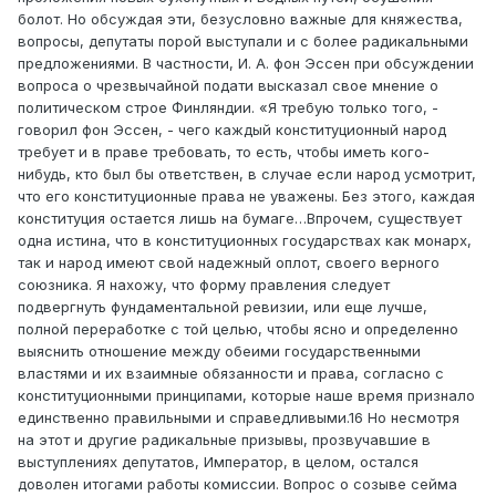
болот. Но обсуждая эти, безусловно важные для княжества,
вопросы, депутаты порой выступали и с более радикальными
предложениями. В частности, И. А. фон Эссен при обсуждении
вопроса о чрезвычайной подати высказал свое мнение о
политическом строе Финляндии. «Я требую только того, -
говорил фон Эссен, - чего каждый конституционный народ
требует и в праве требовать, то есть, чтобы иметь кого-
нибудь, кто был бы ответствен, в случае если народ усмотрит,
что его конституционные права не уважены. Без этого, каждая
конституция остается лишь на бумаге…Впрочем, существует
одна истина, что в конституционных государствах как монарх,
так и народ имеют свой надежный оплот, своего верного
союзника. Я нахожу, что форму правления следует
подвергнуть фундаментальной ревизии, или еще лучше,
полной переработке с той целью, чтобы ясно и определенно
выяснить отношение между обеими государственными
властями и их взаимные обязанности и права, согласно с
конституционными принципами, которые наше время признало
единственно правильными и справедливыми.16 Но несмотря
на этот и другие радикальные призывы, прозвучавшие в
выступлениях депутатов, Император, в целом, остался
доволен итогами работы комиссии. Вопрос о созыве сейма