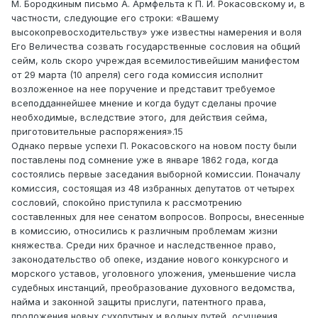
М. Бородкиным письмо А. Армфельта к П. И. Рокасовскому и, в
частности, следующие его строки: «Вашему
высокопревосходительству» уже известны намерения и воля
Его Величества созвать государственные сословия на общий
сейм, коль скоро учреждая всемилостивейшим манифестом
от 29 марта (10 апреля) сего года комиссия исполнит
возложенное на нее поручение и представит требуемое
всеподданнейшее мнение и когда будут сделаны прочие
необходимые, вследствие этого, для действия сейма,
приготовительные распоряжения».15
Однако первые успехи П. Рокасовского на новом посту были
поставлены под сомнение уже в январе 1862 года, когда
состоялись первые заседания выборной комиссии. Поначалу
комиссия, состоящая из 48 избранных депутатов от четырех
сословий, спокойно приступила к рассмотрению
составленных для нее сенатом вопросов. Вопросы, внесенные
в комиссию, относились к различным проблемам жизни
княжества. Среди них брачное и наследственное право,
законодательство об опеке, издание нового конкурсного и
морского уставов, уголовного уложения, уменьшение числа
судебных инстанций, преобразование духовного ведомства,
найма и законной защиты прислуги, патентного права,
проложения новых сухопутных и водных путей, осушения