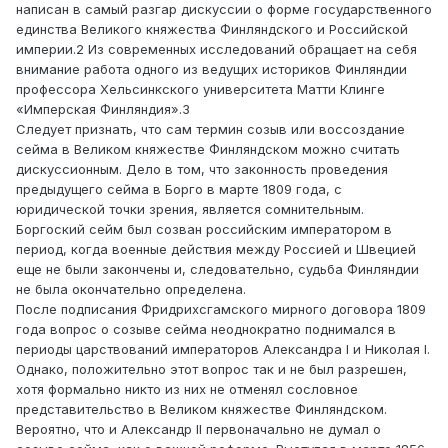
написан в самый разгар дискуссии о форме государственного
единства Великого княжества Финляндского и Российской
империи.2 Из современных исследований обращает на себя
внимание работа одного из ведущих историков Финляндии
профессора Хельсинкского университета Матти Клинге
«Имперская Финляндия».3
Следует признать, что сам термин созыв или воссоздание
сейма в Великом княжестве Финляндском можно считать
дискуссионным. Дело в том, что законность проведения
предыдущего сейма в Борго в марте 1809 года, с
юридической точки зрения, является сомнительным.
Боргоский сейм был созван российским императором в
период, когда военные действия между Россией и Швецией
еще не были закончены и, следовательно, судьба Финляндии
не была окончательно определена.
После подписания Фридрихсгамского мирного договора 1809
года вопрос о созыве сейма неоднократно поднимался в
периоды царствований императоров Александра I и Николая I.
Однако, положительно этот вопрос так и не был разрешен,
хотя формально никто из них не отменял сословное
представительство в Великом княжестве Финляндском.
Вероятно, что и Александр II первоначально не думал о