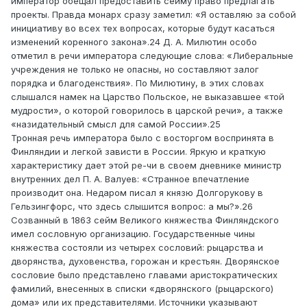
император обещал предоставить сейму право предлагать
проекты. Правда монарх сразу заметил: «Я оставляю за собой
инициативу во всех тех вопросах, которые будут касаться
изменений коренного закона».24 Д. А. Милютин особо
отметил в речи императора следующие слова: «Либеральные
учреждения не только не опасны, но составляют залог
порядка и благоденствия». По Милютину, в этих словах
слышался намек на Царство Польское, не выказавшее «той
мудрости», о которой говорилось в царской речи», а также
«назидательный смысл для самой России».25
Тронная речь императора было с восторгом воспринята в
Финляндии и легкой зависти в России. Яркую и краткую
характеристику дает этой ре-чи в своем дневнике министр
внутренних дел П. А. Валуев: «Странное впечатление
производит она. Недаром писал я князю Долгорукову в
Гельзингфорс, что здесь слышится вопрос: а мы?».26
Созванный в 1863 сейм Великого княжества Финляндского
имел сословную организацию. Государственные чины
княжества состояли из четырех сословий: рыцарства и
дворянства, духовенства, горожан и крестьян. Дворянское
сословие было представлено главами аристократических
фамилий, внесенных в списки «дворянского (рыцарского)
дома» или их представителями. Источники указывают