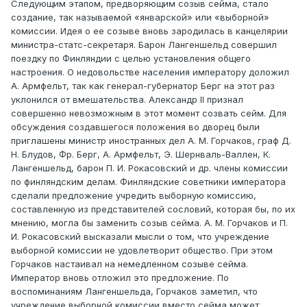
Следующим этапом, предворяющим созыв сейма, стало
создание, так называемой «январской» или «выборной»
комиссии. Идея о ее созыве вновь зародилась в канцелярии
министра-статс-секретаря. Барон Лангеншельд совершил
поездку по Финляндии с целью установления общего
настроения. О недовольстве населения императору доложил
А. Армфельт, так как генерал-губернатор Берг на этот раз
уклонился от вмешательства. Александр II признал
совершенно невозможным в этот момент созвать сейм. Для
обсуждения создавшегося положения во дворец были
приглашены министр иностранных дел А. М. Горчаков, граф Д.
Н. Блудов, Фр. Берг, А. Армфельт, Э. Шернваль-Валлен, К.
Лангеншельд, барон П. И. Рокасовский и др. члены комиссии
по финляндским делам. Финляндские советники императора
сделали предложение учредить выборную комиссию,
составленную из представителей сословий, которая бы, по их
мнению, могла бы заменить созыв сейма. А. М. Горчаков и П.
И. Рокасовский высказали мысли о том, что учреждение
выборной комиссии не удовлетворит общество. При этом
Горчаков настаивал на немедленном созыве сейма.
Император вновь отложил это предложение. По
воспоминаниям Лангеншельда, Горчаков заметил, что
учреждение выборной комиссии вместо сейма может