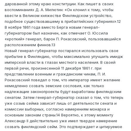
дарованной этому краю конституции. Как пишет в своих
воспоминаниях Д. А. Милютин: «Он клонил к тому, чтобы
ввести в Великом княжестве Финляндском устройство,
подобное существовавшему в прибалтийских губерниях».12
В ноябре 1861 года вместо Берга новым генерал-
губернатором был назначен, как отмечает О. Юссила
«кроткий» генерал, барон П. Рокасовский, пользовавшийся
расположением финнов.13
Новый генерал-губернатор постарался использовать свое
прибытие в Финляндию, чтобы максимально улучшить имидж
имперской власти в глазах местного населения. В своей
первой речи, произнесенной 11 декабря 1861 г. при
представлении военным и гражданским чинам, П. И.
Рокасовский поведал о том, что император имеет желание
немедленно созвать земские сословия, как только
надлежащие законопроекты будут выработаны финляндским
сенатом. Затем генерал-губернатор сказал о том, что теперь
уже созыв сейма зависит лишь от деятельности сената и
комиссии выборных, согласно намерениям монарха и
основным законам страны.14 Вероятно, к этому моменту
Александр II действительно уже имел твердое намерение
созвать финляндский сейм. Это подтверждает и цитируемое