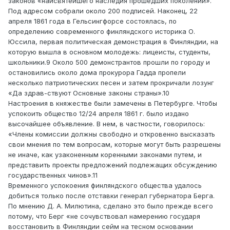
законов «наисвятейшего наследия прошедших поколений».
Под адресом собрали около 200 подписей. Наконец, 22
апреля 1861 года в Гельсингфорсе состоялась, по
определению современного финляндского историка О.
Юссила, первая политическая демонстрация в Финляндии, на
которую вышла в основном молодежь: лицеисты, студенты,
школьники.9 Около 500 демонстрантов прошли по городу и
остановились около дома прокурора Гадда пропели
несколько патриотических песен и затем прокричали лозунг
«Да здрав-ствуют Основные законы страны».10
Настроения в княжестве были замечены в Петербурге. Чтобы
успокоить общество 12/24 апреля 1861 г. было издано
высочайшее объявление. В нем, в частности, говорилось:
«Члены комиссии должны свободно и откровенно высказать
свои мнения по тем вопросам, которые могут быть разрешены
не иначе, как узаконенным коренными законами путем, и
представить проекты предложений подлежащих обсуждению
государственных чинов».11
Временного успокоения финляндского общества удалось
добиться только после отставки генерал губернатора Берга.
По мнению Д. А. Милютина, сделано это было прежде всего
потому, что Берг «не сочувствовал намерению государя
восстановить в Финляндии сейм на тесном основании