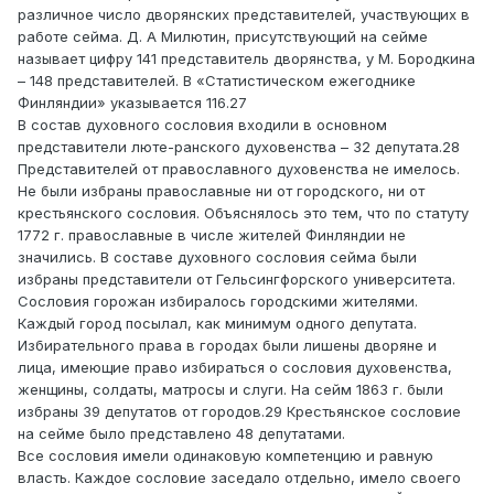
различное число дворянских представителей, участвующих в
работе сейма. Д. А Милютин, присутствующий на сейме
называет цифру 141 представитель дворянства, у М. Бородкина
– 148 представителей. В «Статистическом ежегоднике
Финляндии» указывается 116.27
В состав духовного сословия входили в основном
представители люте-ранского духовенства – 32 депутата.28
Представителей от православного духовенства не имелось.
Не были избраны православные ни от городского, ни от
крестьянского сословия. Объяснялось это тем, что по статуту
1772 г. православные в числе жителей Финляндии не
значились. В составе духовного сословия сейма были
избраны представители от Гельсингфорского университета.
Сословия горожан избиралось городскими жителями.
Каждый город посылал, как минимум одного депутата.
Избирательного права в городах были лишены дворяне и
лица, имеющие право избираться о сословия духовенства,
женщины, солдаты, матросы и слуги. На сейм 1863 г. были
избраны 39 депутатов от городов.29 Крестьянское сословие
на сейме было представлено 48 депутатами.
Все сословия имели одинаковую компетенцию и равную
власть. Каждое сословие заседало отдельно, имело своего