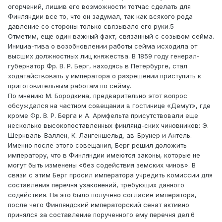
огорчений, лишив его возможности тотчас сделать для
Финляндии все то, что он задумал, так как всякого рода
давление со стороны только связывало его руки.5
Отметим, еще один важный факт, связанный с созывом сейма.
Инициа-тива о возобновлении работы сейма исходила от
высших должностных лиц княжества. В 1859 году генерал-
губернатор Фр. В. Р. Берг, находясь в Петербурге, стал
ходатайствовать у императора о разрешении приступить к
приготовительным работам по сейму.
По мнению М. Бородкина, предварительно этот вопрос
обсуждался на частном совещании в гостинице «Демут», где
кроме Фр. В. Р. Берга и А. Армфельта присутствовали еще
несколько высокопоставленных финлянд-ских чиновников: Э.
Шернваль-Валлен, К. Лангеншельд, ав-Брунер и Антель.
Именно после этого совещания, Берг решил доложить
императору, что в Финляндии имеются законы, которые не
могут быть изменены «без содействия земских чинов». В
связи с этим Берг просил императора учредить комиссии для
составления перечня узаконений, требующих данного
содействия. На это было получено согласие императора,
после чего Финляндский императорский сенат активно
принялся за составление порученного ему перечня дел.6