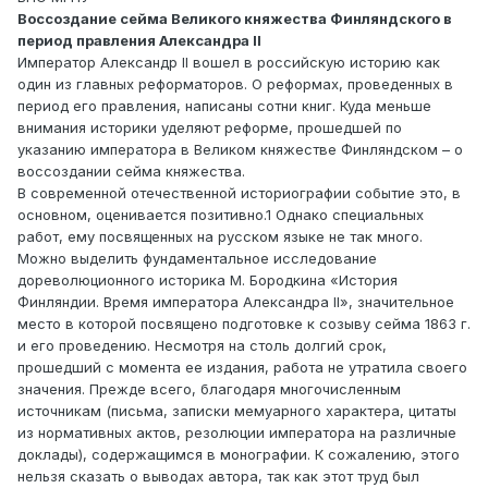
Воссоздание сейма Великого княжества Финляндского в
период правления Александра II
Император Александр II вошел в российскую историю как
один из главных реформаторов. О реформах, проведенных в
период его правления, написаны сотни книг. Куда меньше
внимания историки уделяют реформе, прошедшей по
указанию императора в Великом княжестве Финляндском – о
воссоздании сейма княжества.
В современной отечественной историографии событие это, в
основном, оценивается позитивно.1 Однако специальных
работ, ему посвященных на русском языке не так много.
Можно выделить фундаментальное исследование
дореволюционного историка М. Бородкина «История
Финляндии. Время императора Александра II», значительное
место в которой посвящено подготовке к созыву сейма 1863 г.
и его проведению. Несмотря на столь долгий срок,
прошедший с момента ее издания, работа не утратила своего
значения. Прежде всего, благодаря многочисленным
источникам (письма, записки мемуарного характера, цитаты
из нормативных актов, резолюции императора на различные
доклады), содержащимся в монографии. К сожалению, этого
нельзя сказать о выводах автора, так как этот труд был