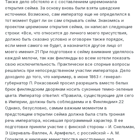
Также дело обстояло и с составлением церемониала
открытия сейма. За основу вновь были взяты шведские
источники. Возможно, сам император еще не определился в
тот момент будет ли он сам открывать сейм. Знакомясь и
проектом церемонии открытия сейма, он написал следующие
строки: «Все, что относится до личного моего присутствия,
должно быть сказано условно и оговорен также порядок,
если меня самого не будет, а назначится другое лицо от
моего имени».21 При подготовке к сейму внимание уделялось
каждой мелочи, так как финляндцы во всем хотели показать
свою исключительность. Практически все спорные вопросы
решались при непосредственном участии императора. Дело
доходило до того, что например, в июне 1863 г. генерал-
губернатор П. Рокасовкий просил разрешить вместо белых
брюк финляндским дворянам носить суконные темно-зеленые
цвета. Император ответил: «Правила, существующие для сего
в Империи, должны быть соблюдаемы и в Финляндии».22
Однако, безусловно, самым важным моментом в
предстоящем открытии сейма должна была стать тронная
речь императора, носившая программный характер. В ее
подготовке приняли участие с финской стороны – И. Снельман,
Э Шернваль-Валлен, А. Армфельт, с российской – А. М.
Горчаков и чиновник министерства иностранных дел