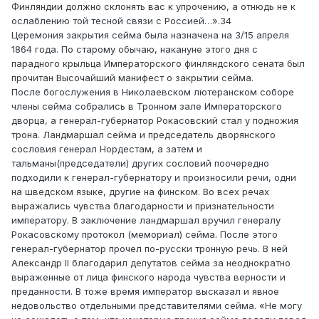
Финляндии должно склонять вас к упрочению, а отнюдь не к
ослаблению той тесной связи с Россией…».34
Церемония закрытия сейма была назначена на 3/15 апреля
1864 года. По старому обычаю, накануне этого дня с
парадного крыльца Императорского финляндского сената был
прочитан Высочайший манифест о закрытии сейма.
После богослужения в Николаевском лютеранском соборе
члены сейма собрались в Тронном зале Императорского
дворца, а генерал-губернатор Рокасовский стал у подножия
трона. Ландмаршал сейма и председатель дворянского
сословия генерал Нордестам, а затем и
тальманы(председатели) других сословий поочередно
подходили к генерал-губернатору и произносили речи, одни
на шведском языке, другие на финском. Во всех речах
выражались чувства благодарности и признательности
императору. В заключение ландмаршал вручил генералу
Рокасовскому протокол (мемориал) сейма. После этого
генерал-губернатор прочел по-русски тронную речь. В ней
Александр II благодарил депутатов сейма за неоднократно
выраженные от лица финского народа чувства верности и
преданности. В тоже время император высказал и явное
недовольство отдельными представителями сейма. «Не могу