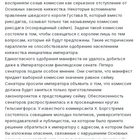
восприняли созыв комиссии как серьезное отступление от
Основных законов княжества. Некоторые вспоминали
правление шведского короля Густава III, который вместо
риксдагов, созывал только так называемую комиссию
риксдага («сокращенный сейм»). Задачи такой комиссии
состояли в том, чтобы совещаться с королем лишь по тем
вопросам, которые ей будут предложены. Такие исторические
параллели не способствовали одобрению населением
княжества инициативы императора.
Единогласного одобрения манифеста не удалось добиться
даже в Императорском финляндском сенате. Пятеро
сенаторов подали особое мнение. Они считали, что манифест
придает выборной комиссии значение равное сейму.
Сенаторы просили императора объявить о том, что комиссия
должна будет заняться только приготовлением
законопроектов к предстоящему сейму. Обеспокоенность
сенаторов распространилась и в просвещенных кругах
Гельсингфорса. У известного коммерсанта Х. Боргстрема
состоялось совещание молодых политиков, университетских
преподавателей и публицистов, на котором было принято
решение обратиться к императору с адресом, в котором были
бы изложены опасения, связанные с нарушением Основных