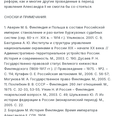
реформ, как и многие другие проведенные в период
правления Александра II не смогла бы со-стояться.
СНОСКИ И ПРИМЕЧАНИЯ:
1. Аверин М. Б. Финляндия и Польша в составе Российской
империи: становление и раз-витие буржуазных судебных
систем (сер. 60-х гг. XIX в. – 1914 г.). Ульяновск. 2001. С. 9;
Бахтурина А. Ю. Институты и структуры управления
национальными окраинами в России XIX – начале XX века. //
Административно-территориальное устройство России.
История и современность. М., 2003. С. 190; Дусаев Р. Н.
Государственно-правовой статус Великого княжества
Финляндского (1809-1917 гг.). // Правоведение – 1975. - №2. –
С. 114; Кутафин О. Е. Российская автономия. М., 2006. С. 56-57;
Могунова М. А. Государственное право Финляндии. М., 2005. С.
11; Похлебкин В. В. СССР – Финляндия. 260 лет отношений. М.,
1975. С. 32-33, 53-55; Уткин Н. И Россия – Финляндия:
«карельский вопрос». М., 2003. С. 49; Шульженко Ю. Л. Из
истории федерации в России (монархический период). М.,
2005. С. 22.
2. Бородкин М. История Финляндии. Время императора
Александра II. СПб, 1908.