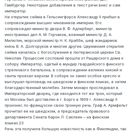
Гамбургер. Некоторые добавления в текст речи внес и сам
император.
На открытие сейма в Гельсингфорсе Александр II прибыл в
сопровождении высших чиновников империи. Его
сопровождал министр двора В. Ф. Адлерберг, министр
иностранных дел А. М. Горчаков, военный министр Д. А.
Милютин, морской министр Н. К. Краббе, шеф жандармов
князь В. А. Долгоруков и многие другие. Церемония открытия
сейма началась с богослужения в лютеранской церкви Св.
Николая. Процессия сословий прошла от Рыцарского дома к
собору. Император, одетый в мундир гвардейского финского
стрелкового батальона, в сопровождении великих князей и
свиты проехал верхом. В соборе он занял особое кресло и
выслушал проповедь на шведском и финском языках, а затем
благодарственный молебен. Затем монарх проследовал в
Императорский дворец, где находился тот же трон, который
из Москвы был доставлен в г. Борго в 1809 г. Александр II
произнес по-французски свою тронную речь. Граф А. Армфельт
прочитал ее на шведском, а председатель правового
департамента Сената барон Л. Саклеен – на финском
языках.23
Речь эта получила большую известность как в Финляндии, так