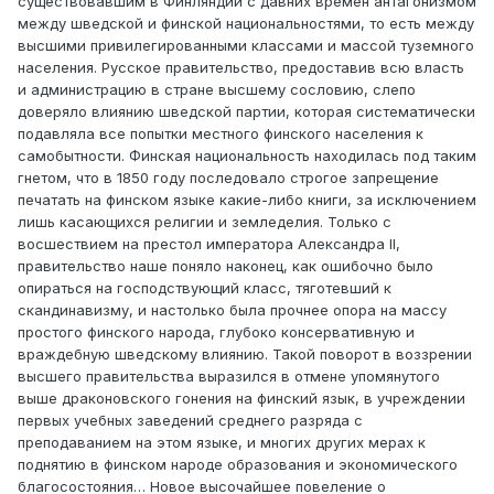
существовавшим в Финляндии с давних времен антагонизмом
между шведской и финской национальностями, то есть между
высшими привилегированными классами и массой туземного
населения. Русское правительство, предоставив всю власть
и администрацию в стране высшему сословию, слепо
доверяло влиянию шведской партии, которая систематически
подавляла все попытки местного финского населения к
самобытности. Финская национальность находилась под таким
гнетом, что в 1850 году последовало строгое запрещение
печатать на финском языке какие-либо книги, за исключением
лишь касающихся религии и земледелия. Только с
восшествием на престол императора Александра II,
правительство наше поняло наконец, как ошибочно было
опираться на господствующий класс, тяготевший к
скандинавизму, и настолько была прочнее опора на массу
простого финского народа, глубоко консервативную и
враждебную шведскому влиянию. Такой поворот в воззрении
высшего правительства выразился в отмене упомянутого
выше драконовского гонения на финский язык, в учреждении
первых учебных заведений среднего разряда с
преподаванием на этом языке, и многих других мерах к
поднятию в финском народе образования и экономического
благосостояния… Новое высочайшее повеление о