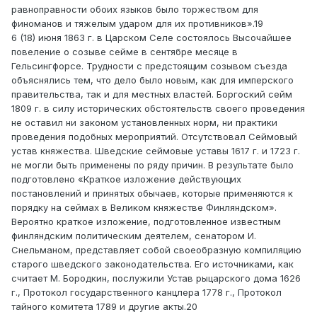
равноправности обоих языков было торжеством для
финоманов и тяжелым ударом для их противников».19
6 (18) июня 1863 г. в Царском Селе состоялось Высочайшее
повеление о созыве сейме в сентябре месяце в
Гельсингфорсе. Трудности с предстоящим созывом съезда
объяснялись тем, что дело было новым, как для имперского
правительства, так и для местных властей. Боргоский сейм
1809 г. в силу исторических обстоятельств своего проведения
не оставил ни законом установленных норм, ни практики
проведения подобных мероприятий. Отсутствовал Сеймовый
устав княжества. Шведские сеймовые уставы 1617 г. и 1723 г.
не могли быть применены по ряду причин. В результате было
подготовлено «Краткое изложение действующих
постановлений и принятых обычаев, которые применяются к
порядку на сеймах в Великом княжестве Финляндском».
Вероятно краткое изложение, подготовленное известным
финляндским политическим деятелем, сенатором И.
Снельманом, представляет собой своеобразную компиляцию
старого шведского законодательства. Его источниками, как
считает М. Бородкин, послужили Устав рыцарского дома 1626
г., Протокол государственного канцлера 1778 г., Протокол
тайного комитета 1789 и другие акты.20