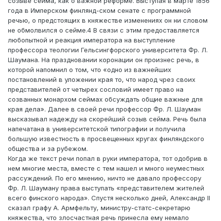
созыве сейма, как о важной реформе. Выступая в марте 1856
года в Имперском финлянд-ском сенате с программной
речью, о предстоящих в княжестве изменениях он ни словом
не обмолвился о сейме.4 В связи с этим предоставляется
любопытной и реакция императора на выступление
профессора теологии Гельсингфорского университета Фр. Л.
Шаумана. На праздновании коронации он произнес речь, в
которой напомнил о том, что «одно из важнейших
постановлений в уложении края то, что народ чрез своих
представителей от четырех сословий имеет право на
созванных монархом сеймах обсуждать общие важные для
края дела». Далее в своей речи профессор Фр. Л. Шауман
высказывал надежду на скорейший созыв сейма. Речь была
напечатана в университетской типографии и получила
большую известность в просвещенных кругах финляндского
общества и за рубежом.
Когда же текст речи попал в руки императора, тот одобрив в
нем многие места, вместе с тем нашел и много неуместных
рассуждений. По его мнению, ничто не давало профессору
Фр. Л. Шауману права выступать «представителем жителей
всего финского народа». Спустя несколько дней, Александр II
сказал графу А. Армфельту, министру-статс-секретарю
княжества, что злосчастная речь принесла ему немало