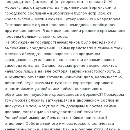
председателя (тальмана) (от дворянства – генерал Й. М.
Норденстам, от духовенства – архиепископ Бергенский, от
городского сословия – выборгский бургомистр Эрн, от
крестьянства – Мехи-Песка)30, утвержденных императором.
Постановление одного сословия немедленно сообщалось
другим сословиям. В каждом сословии решение принималось
простым большинством голосов.
На обсуждение государственных чинов было передано 48
высочайших предложений. Сейму предстояло в течение трех
месяцев обсуждать законопроекты по предметам
гражданского, уголовного, налогового и экономического
законодательства. Однако, рассмотрение законопроектов
началось лишь в начале октября. Такую нерасторопность, Д.
А. Милютин объяснял «отчасти новизной дела, неопытностью
деятелей, педантизмом и тугостью характера народного,
отчасти самим устройством сейма, сохранившего
обветшалые, неудобные средневековые формы».31 Примером
тому может служить затянувшаяся в дворянском сословии
дискуссия о том, могут ли быть допущены в состав сейма
дворяне, состоящие на государственной службе в
Российской империи. Речь шла о тайном советнике II
отделения Собственной его императорского величества
канцелярии Бруне, адмирале Шанце и бароне Уггла. В конце