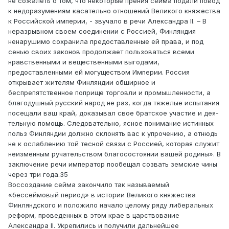
не сожалеть о том, что некоторые прения сейма подали повод
к недоразумениям касательно отношений Великого княжества
к Российской империи, - звучало в речи Александра II. – В
неразрывном своем соединении с Россией, Финляндия
ненарушимо сохранила предоставленные ей права, и под
сенью своих законов продолжает пользоваться всеми
нравственными и вещественными выгодами,
предоставленными ей могуществом Империи. Россия
открывает жителям Финляндии обширное и
беспрепятственное поприще торговли и промышленности, а
благодушный русский народ не раз, когда тяжелые испытания
посещали ваш край, доказывал свое братское участие и дея-
тельную помощь. Следовательно, ясное понимание истинных
польз Финляндии должно склонять вас к упрочению, а отнюдь
не к ослаблению той тесной связи с Россией, которая служит
неизменным ручательством благосостоянии вашей родины». В
заключение речи император пообещал созвать земские чины
через три года.35
Воссоздание сейма закончило так называемый
«бессеймовый период» в истории Великого княжества
Финляндского и положило начало целому ряду либеральных
реформ, проведенных в этом крае в царствование
Александра II. Укрепились и получили дальнейшее