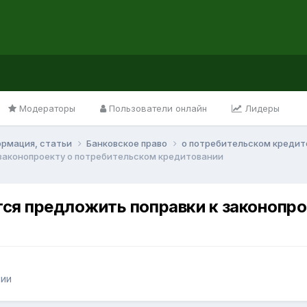
Модераторы
Пользователи онлайн
Лидеры
ормация, статьи
Банковское право
о потребительском креди
 законопроекту о потребительском кредитовании
тся предложить поправки к законопр
нии