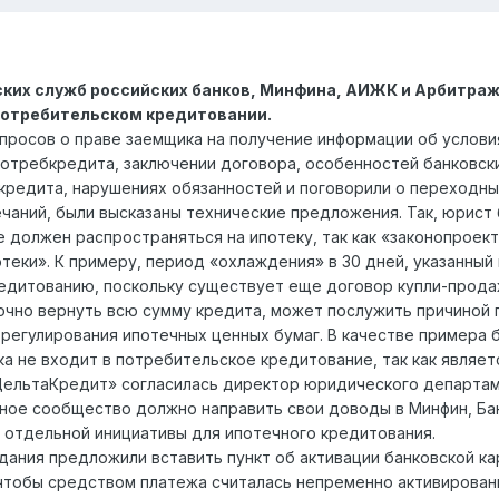
их служб российских банков, Минфина, АИЖК и Арбитражн
потребительском кредитовании.
просов о праве заемщика на получение информации об услови
потребкредита, заключении договора, особенностей банковски
 кредита, нарушениях обязанностей и поговорили о переходны
аний, были высказаны технические предложения. Так, юрист 
 должен распространяться на ипотеку, так как «законопроект
теки». К примеру, период «охлаждения» в 30 дней, указанный 
едитованию, поскольку существует еще договор купли-продажи
чно вернуть всю сумму кредита, может послужить причиной 
 регулирования ипотечных ценных бумаг. В качестве примера 
ека не входит в потребительское кредитование, так как являе
ДельтаКредит» согласилась директор юридического департаме
чное сообщество должно направить свои доводы в Минфин, Бан
отдельной инициативы для ипотечного кредитования.
едания предложили вставить пункт об активации банковской ка
чтобы средством платежа считалась непременно активированна