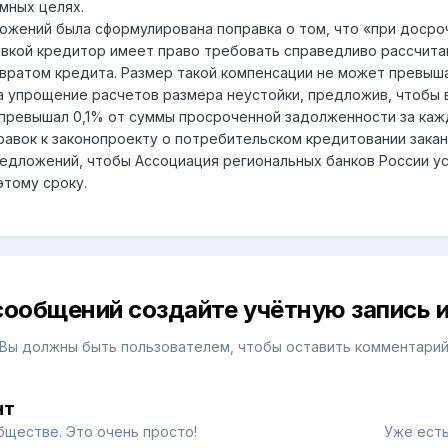
мных целях.
жений была сформулирована поправка о том, что «при досро
авкой кредитор имеет право требовать справедливо рассчит
вратом кредита. Размер такой компенсации не может превыш
а упрощение расчетов размера неустойки, предложив, чтобы 
превышал 0,1% от суммы просроченной задолженности за каж
равок к законопроекту о потребительском кредитовании заканч
редложений, чтобы Ассоциация региональных банков России 
этому сроку.
сообщений создайте учётную запись и
Вы должны быть пользователем, чтобы оставить комментари
нт
бществе. Это очень просто!
Уже есть