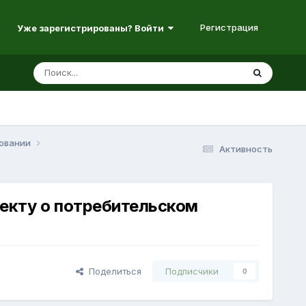
Регистрация
Уже зарегистрированы? Войти
товании
Активность
оекту о потребительском
Поделиться
Подписчики
0