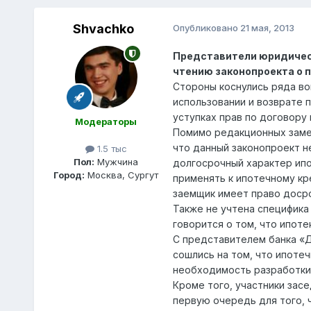
Shvachko
Опубликовано
21 мая, 2013
Представители юридическ
чтению законопроекта о 
Стороны коснулись ряда во
использовании и возврате 
уступках прав по договору
Модераторы
Помимо редакционных замеч
что данный законопроект не
1.5 тыс
Пол:
Мужчина
долгосрочный характер ипо
Город:
Москва, Сургут
применять к ипотечному кр
заемщик имеет право досро
Также не учтена специфика
говорится о том, что ипот
С представителем банка «
сошлись на том, что ипоте
необходимость разработки 
Кроме того, участники зас
первую очередь для того, 