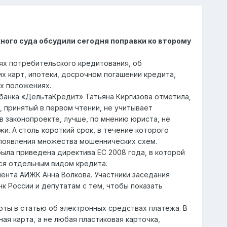
ого суда обсудили сегодня поправки ко второму
ях потребительского кредитования, об
х карт, ипотеки, досрочном погашении кредита,
х положениях.
банка «ДельтаКредит» Татьяна Киргизова отметила,
, принятый в первом чтении, не учитывает
в законопроекте, лучше, по мнению юриста, не
. А столь короткий срок, в течение которого
появления множества мошеннических схем.
была приведена директива ЕС 2008 года, в которой
тся отдельным видом кредита.
нта АИЖК Анна Волкова. Участники заседания
к России и депутатам с тем, чтобы показать
рты в статью об электронных средствах платежа. В
я карта, а не любая пластиковая карточка,