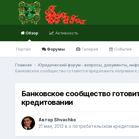
Обзор
Активность
Портал
Форумы
Галерея
События
Главная
Юридический форум - вопросы, документы, инф
Банковское сообщество готовится предложить поправки к
Банковское сообщество готови
кредитовании
Автор Shvachko
21 мая, 2013
в
о потребительском кредитова