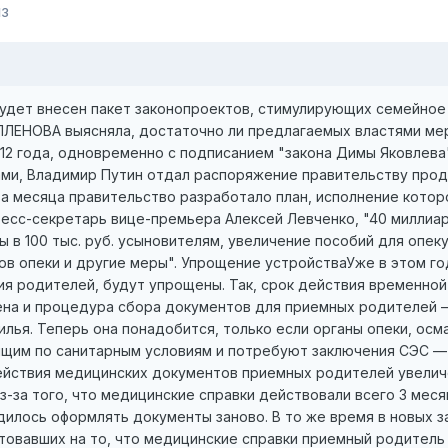
13
тавителей НКО, сетовавших на то, что медицинские справки приемный родитель должен собирать в многочисленных инстанциях — поликлиниках и диспансерах, выстаивая в очередях. Специалисты полагают, что если бы необходимые справки можно было получать из одного окна, то это существенно облегчило бы процедуру сбора документов. Однако для этого потребовалась бы электронная база, связанная с медицинскими учреждениями,— а это дорогая услуга. Среди позитивных мер — упрощение отчетности для опекунов: раньше они обязаны были отчитываться за купленные на детские пособия предметы первой необходимости. Теперь это отменяется. "Это очень важная поправка,— считает господин Левченко.— Было много жалоб на то, что приходится заполнять в мельчайших подробностях отчеты о бытовых расходах, требуются чеки даже на покупку мелочей. Этого не будет". Существенна и отмена обязательной 16-летней разницы между ребенком и приемным родителем, не состоящим в браке. К примеру, если раньше суд не имел права отдать 10-летнего ребенка 25-летней родственнице под опеку, то теперь эта возможность появляется — если суд решит, что разница в возрасте позволяет обеспечить ребенку полноценное развитие. В аппарате вице-премьера полагают, что поправка расширяет возможности для опекунства и упрощает возможность усыновления и опекунства со стороны родственников. Дети - деньгиОдин из законопроектов предполагает внесение изменений в Налоговый кодекс РФ. Поправки предусматривают возвращение налогового вычета за каждый месяц налогового периода с усыновителя в размере 1,4 тыс. руб. на первого ребенка, 2 тыс. руб. на второго и 4 тыс. руб. на третьего и каждого последующего, а также 12 тыс. руб. на каждого ребенка-инвалида в возрасте до 18 лет. С опекуна, попечителя, приемного родителя сумма возвращенного налогового вычета чуть ниже — по 1,4 тыс. руб. на первого и второго ребенка, по 3 тыс. руб. на третьего и на ребенка-инвалида до 18 лет. Если родитель воспитывает приемного ребенка один, то ему налоговый вычет возвращается в двойном размере. Широкий общественный резонанс вызвал один из пунктов законопроекта о семейном устройстве детей, оставшихся без попечения родителей, предполагающий единовременную выплату пособия в размере 100 тыс. руб. за усыновление детей с инвалидностью, детей старше 7 лет и детей, связанных узами кровного родства. Как пояснили "Ъ" в аппарате госпожи Голодец, эти категории детей труднее всего устроить в семьи. Дети, связанные узами кровного родства, по закону не могут быть разделены и воспитываться в разных приемных семьях — приемные же родители, как правило, не рискуют брать сразу двух или трех детей из сиротского учреждения. Представители неправительственного сектора скептически отнеслись к такой поправке. Президент благотворительного фонда "Волонтеры в помощь детям-сиротам" Елена Альшанская, рассказала "Ъ", что единовременные пособия в размере 100 тыс. руб. необходимо выплачивать не только за усыновление детей, но и за другие формы приемного устройства — например, за опеку или патронат (см. интервью). Семейный психолог, руководитель Института развития семейного устройства Людмила Петрановская считает, что детей с инвалидностью не будут усыновлять хотя бы потому, что другие формы семейного устройства, например, опека или приемная семья, позволяют сохранить больному ребенку медицинские квоты, в то время как усыновленные дети и дети в кровных семьях имеют меньше шансов на такие квоты. Кроме этого, опека, патронат или приемная семья сохраняют право ребенка на получение жилплощади от государства по достижении совершеннолетия, а при усыновлении ребенок такого права лишается. "Эти 100 тысяч — просто вредительство,— считает госпожа Петрановская.— Реально никакого ребенка-инвалида на эти деньги не вытащишь, а негативное отношение к приемным родителям сразу поднимется. Эти 100 тысяч будут вызывать только зависть и ненависть. Это просто круглая красивая цифра, чтобы сбить общественное недовольство". Не поможет единовременная компенсация и с практической точки зрения. Руководитель Новосибирского благотворительного фонда "Солнечный город" Марина Аксенова говорит, что разовая выплата в размере 100 тыс. руб. меньше, чем, например, годовые выплаты при такой форме семейного устройства, как приемная семья. То есть если ребенка до сих пор не взяли в приемную семью, то мало шансов, что его решат усыновить. "При сегодняшнем отношении общества к инвалидам, отсутствии инклюзии и доступной среды родитель, принимающий особенного ребенка в семью, просто герой,— говорит Марина Аксенова.— Как 100 тыс. руб. помогут ему решить все эти проблемы?" Специалист отмечает, что в законопроекте не прописана финан