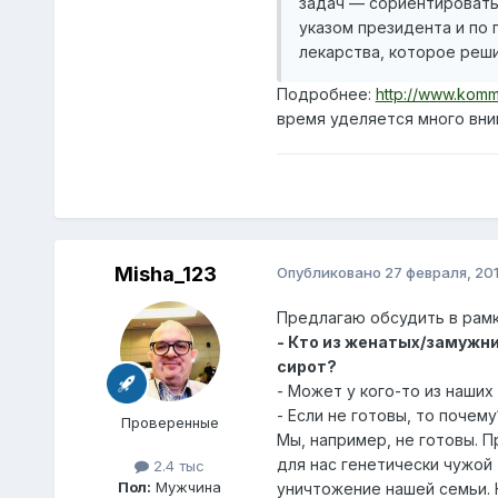
Подробнее:
http://www.komm
время уделяется много вни
Misha_123
Опубликовано
27 февраля, 20
Предлагаю обсудить в рамк
- Кто из женатых/замужни
сирот?
- Может у кого-то из наши
- Если не готовы, то почему
Проверенные
Мы, например, не готовы. П
для нас генетически чужой 
2.4 тыс
Пол:
Мужчина
уничтожение нашей семьи. 