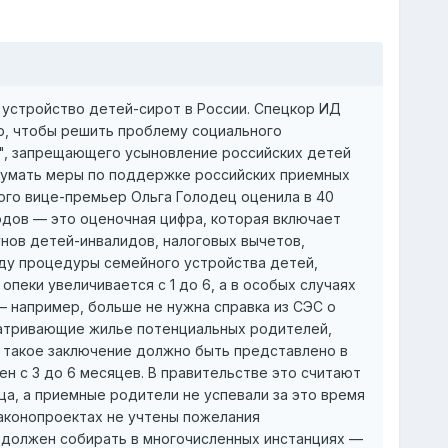
совая ответственность людей, которые по каким-то причинам могут вернуть усыновленного ребенка в детский дом. Статистика возвратов приемных детей в России — примерно 5 тыс. человек в год, и финансовое стимулирование усыновления, по мнению экспертов, может активизировать именно людей, желающих заработать. "Я надеюсь, что людей, усыновляющих детей из-за денег, будет немного, но непонятно, как этому можно воспрепятствовать,— говорит Людмила Петрановская.— Люди взяли, через полгода вернули, и дальше что? Деньги они потратили — а они и правда могли их потратить на ребенка. И как доказать, кстати, на что потрачены деньги? Чеки собирать?" В качестве меры, которая действительно могла бы стимулировать устройство сирот, Марина Аксенова называет улучшение жилищных условий. "Чаще всего семейное устройство детей затруднено из-за отсутствия у потенциальных родителей жилищных и финансовых возможностей,— говорит специалист.— Надо таким семьям давать субсидии на жилье и сопровождать их". Усыновлению не хватает семьиВ целом же эксперты убеждены, что стимулирование семейного устройства вообще не может решить проблему сиротства: решать ее надо "с другого конца", потому что причиной социального сиротства являются не детские дома, а неблагополучные семьи. По мнению экспертов, необходима профессиональная работа с неблагополучными кровными семьями — сегодня же социальные службы предпочитают забирать детей из таких семей в детские дома, вместо того чтобы помогать им справиться с кризисной ситуацией и сохранить детей в семьях. "Решение проблемы социального сиротства всегда начинается с кровной семьи, с того, как эти дети попадают в детские дома и что надо делать, чтобы они туда не попадали,— говорит Людмила Петрановская.— Нужна соответствующая инфраструктура, хелперские службы, которые по договору с органами опеки и попечительства могли бы оказывать кризисной семье поддержку и сопровождать ее. Сами органы опеки не могут справиться с такой задачей: их этому не учили, их задача — контролировать, а не помогать, и у них просто нет ресурса для этого". Вторым шагом в решении проблем сирот, по мнению психолога, должна стать работа с детскими сиротскими учреждениями. Сегодня, по словам эксперта, детские дома "калечат детей так, что у них происходит расстройство привязанности" и они потом не могут жить в семье. "Вся мировая система семейного устройства детей, оставшихся без родителей, существует в виде двух подходов: это усыновление и профессиональная семейная замещающая забота,— говорит Людмила Петрановская.— За счет усыновления нигде и никогда проблема детских домов не была решена. Проблема детских домов решается за счет профессиональной замещающей семейной заботы — когда люди воспитывают таких детей у себя дома. В разных странах это по-разному оплачивается, но это всегда оплата, профессиональный рост. Именно такая работа позволяет выводить из сиротской системы не только маленьких, здоровых, а самых разных — больных, трудных, подростков". В России на законодательном уровне есть все условия для развития института замещающих семей, считают эксперты. В качестве временной формы размещения ребенка в семье выступают опека и попечительство, приемная семья. "Все эти формы изначально и были задуманы как возможность разместить ребенка в семье, когда еще не понятно, вернется он в родную семью или нет,— говорит Елена Альшанская.— Тем не менее у нас все эти формы семейного устройства используются совершенно одинаково". Кроме неплохих законов, в России есть и человеческий ресурс для развития замещающих