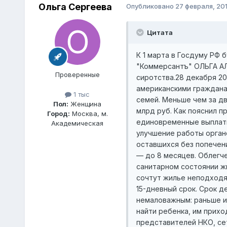
Ольга Сергеева
Опубликовано
27 февраля, 20
Цитата
К 1 марта в Госдуму РФ будет внесен пакет законопроектов, стимулирующих семейное устройство детей-сирот в России. Спецкор ИД "Коммерсантъ" ОЛЬГА АЛЛЕНОВА выясняла, достаточно ли предлагаемых властями мер, чтобы решить проблему социального сиротства.28 декабря 2012 года, одновременно с подписанием "закона Димы Яковлева", запрещающего усыновление российских детей американскими гражданами, Владимир Путин отдал распоряжение правительству продумать меры по поддержке российских приемных семей. Меньше чем за два месяца правительство разработало план, исполнение которого вице-премьер Ольга Голодец оценила в 40 млрд руб. Как пояснил пресс-секретарь вице-премьера Алексей Левченко, "40 миллиардов — это оценочная цифра, которая включает единовременные выплаты в 100 тыс. руб. усыновителям, увеличение пособий для опекунов детей-инвалидов, налоговых вычетов, улучшение работы органов опеки и другие меры". Упрощение устройстваУже в этом году процедуры семейного устройства детей, оставшихся без попечения родителей, будут упрощены. Так, срок действия временной опеки увеличивается с 1 до 6, а в особых случаях — до 8 месяцев. Облегчена и процедура сбора документов для приемных родителей — например, больше не нужна справка из СЭС о санитарном состоянии жилья. Теперь она понадобится, только если органы опеки, осматривающие жилье потенциальных родителей, сочтут жилье неподходящим по санитарным условиям и потребуют заключения СЭС — такое заключение должно быть представлено в 15-дневный срок. Срок действия медицинских документов приемных родителей увеличен с 3 до 6 месяцев. В правительстве это считают немаловажным: раньше из-за того, что медицинские справки действовали всего 3 месяца, а приемные родители не успевали за это время найти ребенка, им приходилось оформлять документы заново. В то же время в новых законопроектах не учтены пожелания предс
Проверенные
1 тыс
Пол:
Женщина
Город:
Москва, м.
Академическая