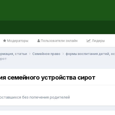
Модераторы
Пользователи онлайн
Лидеры
ормация, статьи
Семейное право
формы воспитания детей, о
ирот
ия семейного устройства сирот
 оставшихся без попечения родителей