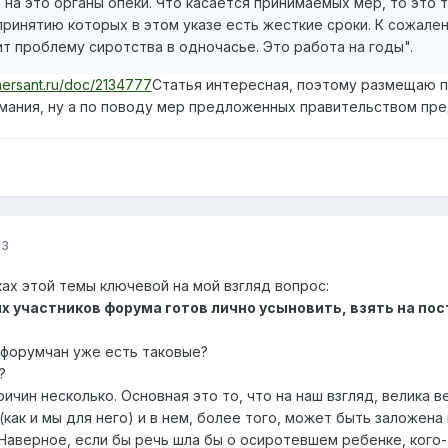
ersant.ru/doc/2134777
Статья интересная, поэтому размещаю п
мания, ну а по поводу мер предложенных правительством пре
13
ах этой темы ключевой на мой взгляд вопрос:
х участников форума готов лично усыновить, взять на п
х форумчан уже есть таковые?
?
ричин несколько. Основная это то, что на наш взгляд, велика 
(как и мы для него) и в нем, более того, может быть заложе
Наверное, если бы речь шла бы о осиротевшем ребенке, кого-