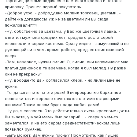
Торговец цветами поднялся с плетеного кресла и встал к
прилавку. Пришел первый покупатель.
-Доброе утро, - добродушно молвил торговец цветами, -
дайте-ка догадаюсь! Уж не за цветами ли Вы сюда
пожаловали???!
-Ну, собственно за цветами, у Вас же цветочная лавка, -
ответил мужчина средних лет, среднего роста серой
внешности в сером костюме. Сразу видно – замученный и не
думающий ни о чем, кроме работы, среднестатистический
клерк.
-Вам, наверное, нужны лилии! О, лилии, они напоминают мне
платья девчонок в те времена, когда я был молод. Ну разве
они не прекрасны?
-Ну, вообще-то да,- согласился клерк, - но лилии мне не
нужны.
-Тогда взгляните на эти розы! Эти прекрасные бархатные
лепестки так интересно сочетаются с этими острющими
шипами! Таким розам будет рада любая дама!
-Ну да, я согласен. Это действительно очень красивые цветы.
Вы знаете, у моей мамы был розарий….- клерк о чем-то
замечтался, и на его сером среднестатистическом лице
появился румянец.
-Быть может, Вам нужны пионы? Посмотрите, как пышно