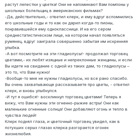
растут лепестки у цветка! Они не напоминают Вам помпоны у
школьных болельщиц в американских фильмах?
-Да, действительно,- ответил клерк, и ему вдруг вспомнились
его школьные годы и то как он дарил когда-то пионы,
понравившейся ему однокласснице. И на его сером
среднестатистическом лице, на котором начал появляться
румянец, вдруг заиграла совершенно забытая им искренняя
улыбка.
-А вот посмотрите на эти гладиолусы!- продолжал торговец
цветами,- их любят изящные и непреклонные женщины, и если
Вы идете на свидание с одной из таких дам, то гладиолусы –
это то, что Вам нужно!
-Вообще-то мне не нужны гладиолусы, но все рано спасибо.
Вы очень захватывающе рассказываете про цветы, - ответил
клерк, и вновь улыбнулся.
-И тут я ошибся!- воскликнул торговец цветами! Теперь я
вижу, что Вам нужны эти огненно-рыжие астры! Они как
маленькие огненные солнца! Они добавляют огонь и тепло в
чувства людей!
Клерк поднял глаза, и цветочный торговец увидел, как в
потухших серых глазах клерка разгорается огонек
жизнелюбия.