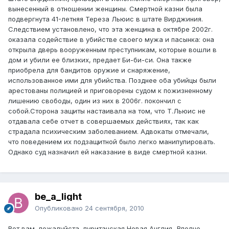
вынесенный в отношении женщины. Смертной казни была
подвергнута 41-летняя Тереза Льюис в штате Вирджиния.
Следствием установлено, что эта женщина в октябре 2002г.
оказала содействие в убийстве своего мужа и пасынка: она
открыла дверь вооруженным преступникам, которые вошли в
дом и убили ее близких, предает Би-би-си. Она также
приобрела для бандитов оружие и снаряжение,
использованное ими для убийства. Позднее оба убийцы были
арестованы полицией и приговорены судом к пожизненному
лишению свободы, один из них в 2006г. покончил с
собой.Сторона защиты настаивала на том, что Т.Льюис не
отдавала себе отчет в совершаемых действиях, так как
страдала психическим заболеванием. Адвокаты отмечали,
что поведением их подзащитной было легко манипулировать.
Однако суд назначил ей наказание в виде смертной казни.
be_a_light
Опубликовано
24 сентября, 2010
Вот вам, пожалуйста, пуританская Новая Англия...Вполне