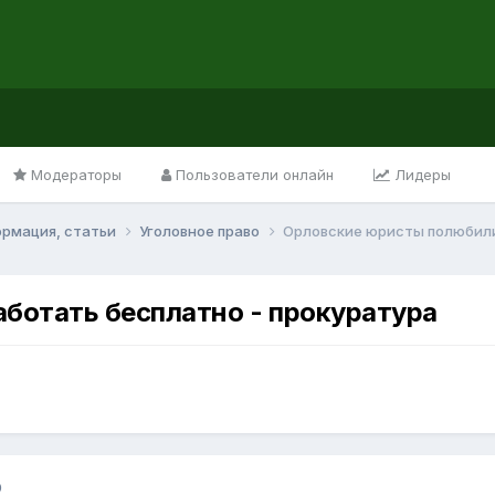
Модераторы
Пользователи онлайн
Лидеры
ормация, статьи
Уголовное право
Орловские юристы полюбили
ботать бесплатно - прокуратура
0