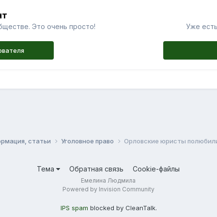
нт
бществе. Это очень просто!
Уже есть
ователя
ормация, статьи
Уголовное право
Орловские юристы полюбили
Тема
Обратная связь
Cookie-файлы
Емелина Людмила
Powered by Invision Community
IPS spam
blocked by CleanTalk.