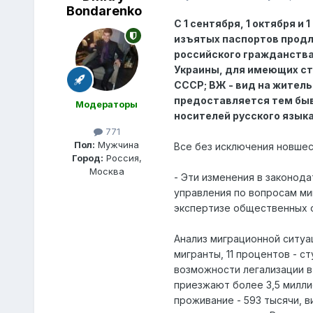
Bondarenko
С 1 сентября, 1 октября и
изъятых паспортов продле
российского гражданства
Украины, для имеющих ст
СССР; ВЖ - вид на жительс
предоставляется тем быв
Модераторы
носителей русского языка
771
Пол:
Мужчина
Все без исключения новшес
Город:
Россия,
Москва
- Эти изменения в законода
управления по вопросам ми
экспертизе общественных о
Анализ миграционной ситуа
мигранты, 11 процентов - 
возможности легализации в
приезжают более 3,5 миллио
проживание - 593 тысячи, в