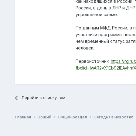
как находящихся в России,
России, в день в ЛНР и ДН
упрощенной схеме.
По данным МФД России, в п
участники программы перес
чем временный статус затян
человек.
Первоисточник:
https://rg.r
fbclid=IwAR2vX1Eb92IEAyhh
Перейти к списку тем
Главная
Общий
Общий раздел
Сегодня в новостях