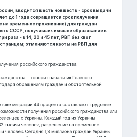
 России, вводится шесть новшеств - срок выдачи
лет до 1 года сокращается срок получения
е на временное проживание) для граждан
шего СССР, получивших высшее образование в
раза - в 14, 20 и 45 лет; РВП без квот
странцем; отменяются квоты на РВП для
лучения российского гражданства.
ражданства, - говорит начальник Главного
агодаря обращениям граждан и обстоятельной
потоке миграции 44 процента составляют трудовые
 возможности получения российского гражданства или
еленцев с Украины. Каждый год из Украины
432 тысячи человек, разрешение на временное
чи человек. Сегодня 1,8 миллиона граждан Украины,