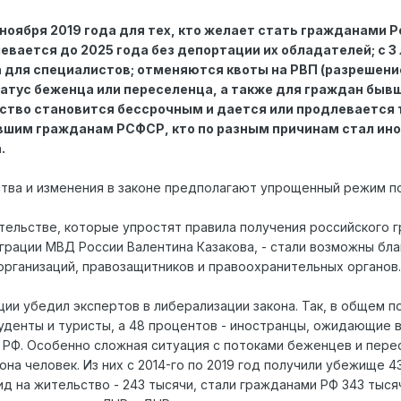
 1 ноября 2019 года для тех, кто желает стать гражданами
вается до 2025 года без депортации их обладателей; с 3 
 для специалистов; отменяются квоты на РВП (разрешени
атус беженца или переселенца, а также для граждан быв
тво становится бессрочным и дается или продлевается три 
шим гражданам РСФСР, кто по разным причинам стал ино
.
тва и изменения в законе предполагают упрощенный режим по
тельстве, которые упростят правила получения российского г
грации МВД России Валентина Казакова, - стали возможны бл
рганизаций, правозащитников и правоохранительных органов.
ции убедил экспертов в либерализации закона. Так, в общем 
студенты и туристы, а 48 процентов - иностранцы, ожидающие
 РФ. Особенно сложная ситуация с потоками беженцев и перес
на человек. Из них с 2014-го по 2019 год получили убежище 
ид на жительство - 243 тысячи, стали гражданами РФ 343 тыся