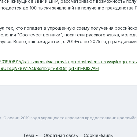
 так и живущих в ЛНР и ДНР, рассматривают возможность пол
Р подается до 100 тысяч заявлений на получение гражданства 
ул тех, кто попадет в упрощенную схему получения российск
еления "Соотечественники", носители русского языка, молоды
улся. Всего, как ожидается, с 2019-го по 2025 год гражданам
u/2019/08/15/kak-izmeniatsia-pravila-predostavleniia-rossijskogo-gra
fX9Uz4qNx8W1A4k8si112qm-83Omjqd741FKtl37AEI
С осени 2019 года упрощаются правила предоставления россий
Тема
Обратная связь
Cookie-файлы