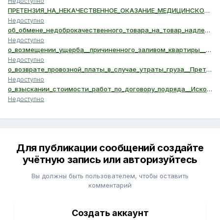
Недоступно
ПРЕТЕНЗИЯ_НА_НЕКАЧЕСТВЕННОЕ_ОКАЗАНИЕ_МЕДИЦИНСКОЙ_УСЛУГИ.doc
Недоступно
об_обмене_недоброкачественного_товара_на_товар_надлежащего_качества__Исковое_заявление.doc
Недоступно
о_возмещении_ущерба__причиненного_заливом_квартиры__Исковое_заявление.doc
Недоступно
о_возврате_провозной_платы_в_случае_утраты_груза__Претензия.doc
Недоступно
о_взыскании_стоимости_работ_по_договору_подряда__Исковое_заявление.doc
Недоступно
Для публикации сообщений создайте
учётную запись или авторизуйтесь
Вы должны быть пользователем, чтобы оставить
комментарий
Создать аккаунт