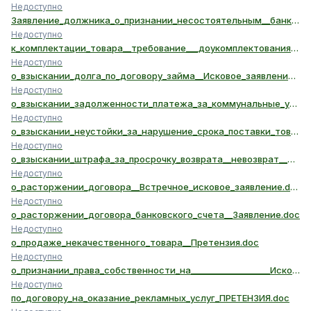
Недоступно
Заявление_должника_о_признании_несостоятельным__банкротом_.doc
Недоступно
к_комплектации_товара__требование___доукомплектования_товара___Претензия.doc
Недоступно
о_взыскании_долга_по_договору_займа__Исковое_заявление.doc
Недоступно
о_взыскании_задолженности_платежа_за_коммунальные_услуги__Исковое_заявление.doc
Недоступно
о_взыскании_неустойки_за_нарушение_срока_поставки_товара__Исковое_заявление.doc
Недоступно
о_взыскании_штрафа_за_просрочку_возврата__невозврат__тары__Исковое_заявление.doc
Недоступно
о_расторжении_договора__Встречное_исковое_заявление.doc
Недоступно
о_расторжении_договора_банковского_счета__Заявление.doc
Недоступно
о_продаже_некачественного_товара__Претензия.doc
Недоступно
о_признании_права_собственности_на___________________Исковое_заявление.doc
Недоступно
по_договору_на_оказание_рекламных_услуг_ПРЕТЕНЗИЯ.doc