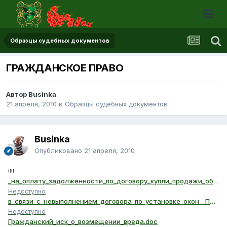
Образцы судебных документов
ГРАЖДАНСКОЕ ПРАВО
Автор Businka
21 апреля, 2010
в
Образцы судебных документов
Businka
Опубликовано
21 апреля, 2010
!!!!
_на_оплату_задолженности_по_договору_купли_продажи_оборудования__Претензия.doc
Недоступно
в_связи_с_невыполнением_договора_по_установке_окон__Претензия.doc
Недоступно
Гражданский_иск_о_возмещении_вреда.doc