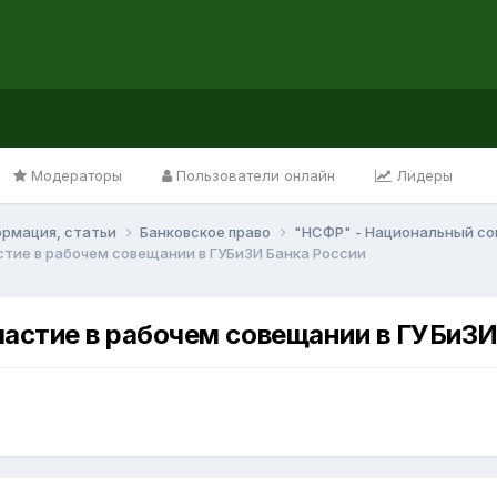
Модераторы
Пользователи онлайн
Лидеры
ормация, статьи
Банковское право
"НСФР" - Национальный со
тие в рабочем совещании в ГУБиЗИ Банка России
астие в рабочем совещании в ГУБиЗИ