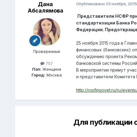
Дана
Опубликовано
23 ноября, 2015
Абсалямова
Представители НСФР прим
стандартизации Банка Ро
Федерации. Предотвраще
25 ноября 2015 года в Гла
финансовых (банковских) о
Проверенные
обсуждению проекта Реком
банковской системы Росси
757
Пол:
Женщина
В мероприятии примут учас
Город:
Москва
и представители Комитета
http://rosfinsovet.ru/ru/even
Для публикации 