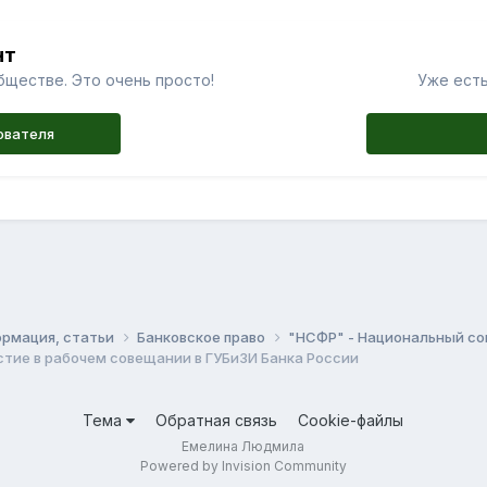
нт
бществе. Это очень просто!
Уже есть
ователя
ормация, статьи
Банковское право
"НСФР" - Национальный со
тие в рабочем совещании в ГУБиЗИ Банка России
Тема
Обратная связь
Cookie-файлы
Емелина Людмила
Powered by Invision Community