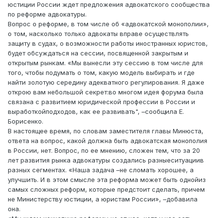
юстиции России ждет предложения адвокатского сообщества
по реформе адвокатуры.
Вопрос о реформе, в том числе об «адвокатской монополии»,
о том, насколько только адвокаты вправе осуществлять
защиту в судах, о возможности работы иностранных юристов,
будет обсуждаться на сессии, посвященной закрытым и
открытым рынкам. «Мы вынесли эту сессию в том числе для
того, чтобы подумать о том, какую модель выбирать и где
найти золотую середину адекватного регулирования. Я даже
открою вам небольшой секрет:во многом идея форума была
связана с развитием юридической профессии в России и
выработкойподходов, как ее развивать", –сообщила Е.
Борисенко.
В настоящее время, по словам заместителя главы Минюста,
ответа на вопрос, какой должна быть адвокатская монополия
в России, нет. Вопрос, по ее мнению, сложен тем, что за 20
лет развития рынка адвокатуры создались разныеситуациив
разных сегментах. «Наша задача –не сломать хорошее, а
улучшить. И в этом смысле эта реформа может быть однойиз
самых сложных реформ, которые предстоит сделать, причем
не Министерству юстиции, а юристам России», –добавила
она.