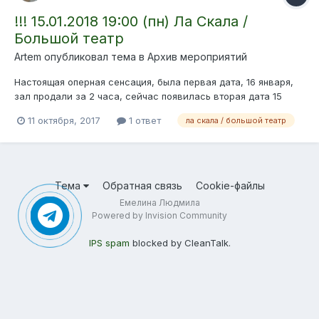
!!! 15.01.2018 19:00 (пн) Ла Скала /
Большой театр
Artem опубликовал тема в
Архив мероприятий
Настоящая оперная сенсация, была первая дата, 16 января,
зал продали за 2 часа, сейчас появилась вторая дата 15
января, за два часа уже продано 90% зала, но есть бронь по
11 октября, 2017
1 ответ
ла скала / большой театр
местам Ла Скала / Большой театр 15.01.2018 19:00
понедельник Возрастной ценз: 12+ Т...
Тема
Обратная связь
Cookie-файлы
Емелина Людмила
Powered by Invision Community
IPS spam
blocked by CleanTalk.