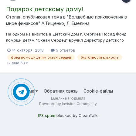
Подарок детскому дому!
Степан опубликовал тема в
"Волшебные приключения в
мире финансов " А.Тищенко, Л. Емелина
На одном из визитов в Детский дом г. Сергиев Посад Фонд
помощи детям "Океан Сердец" вручил директору детского
дома книги для воспитанников данного государственного
14 октября, 2018
5 ответов
учреждения. Подробности Вы можете узнать пройдя по
фонд помощи детям океан сердец
благотворительность
ссылке! Давайте делать добро вместе!
(и ещё 6 )
Тема
Обратная связь
Cookie-файлы
Емелина Людмила
Powered by Invision Community
IPS spam
blocked by CleanTalk.