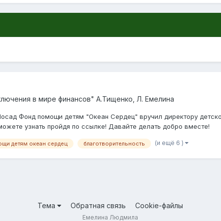
ючения в мире финансов " А.Тищенко, Л. Емелина
Посад Фонд помощи детям "Океан Сердец" вручил директору детско
ожете узнать пройдя по ссылке! Давайте делать добро вместе!
(и ещё 6 )
щи детям океан сердец
благотворительность
Тема
Обратная связь
Cookie-файлы
Емелина Людмила