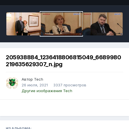
205938884_1236418806815049_6689980
219635629307_n.jpg
Автор Tech
26 июля, 2021
3337 просмотров
Другие изображения Tech
ИЗ АЛЬБОМА: