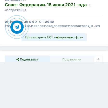
Совет Федерации. 18 июня 2021 года
· 3
изображения
ИНФОРМАЦИЯ О ФОТОГРАФИИ
205938884_1236418806815049_6689980219635629307_N.JPG
Просмотреть EXIF информацию фото
Поделиться
Подписчики
0
Комментариев нет
Тема
Обратная связь
Cookie-файлы
Емелина Людмила
Powered by Invision Community