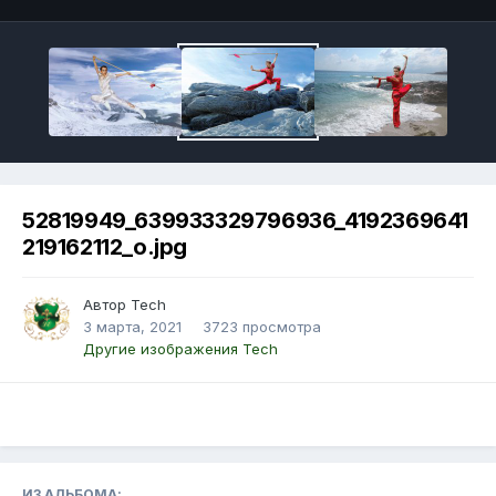
52819949_639933329796936_4192369641
219162112_o.jpg
Автор Tech
3 марта, 2021
3723 просмотра
Другие изображения Tech
ИЗ АЛЬБОМА: