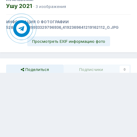
Ушу 2021
· 3 изображения
ИНФОРМАЦИЯ О ФОТОГРАФИИ
52819949_639933329796936_4192369641219162112_O.JPG
Просмотреть EXIF информацию фото
Поделиться
Подписчики
0
Комментариев нет
Тема
Обратная связь
Cookie-файлы
Емелина Людмила
Powered by Invision Community
IPS spam
blocked by CleanTalk.