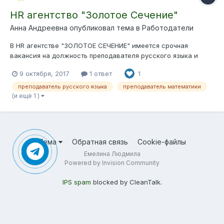
HR агентство "Золотое Сечение"
Анна Андреевна опубликовал тема в
Работодатели
В HR агентстве "ЗОЛОТОЕ СЕЧЕНИЕ" имеется срочная
вакансия на должность преподавателя русского языка и
литературы/математики/иностранных языков График работы:
9 октября, 2017
1 ответ
1
5/2 (с 10:00 до 20:00) Уровень заработной платы: от 70 000
руб. Школа: г. Москва (ст. м. Раменки). Должностные
преподаватель русского языка
преподаватель математики
обязанности...
(и ещё 1 )
Тема
Обратная связь
Cookie-файлы
Емелина Людмила
Powered by Invision Community
IPS spam
blocked by CleanTalk.