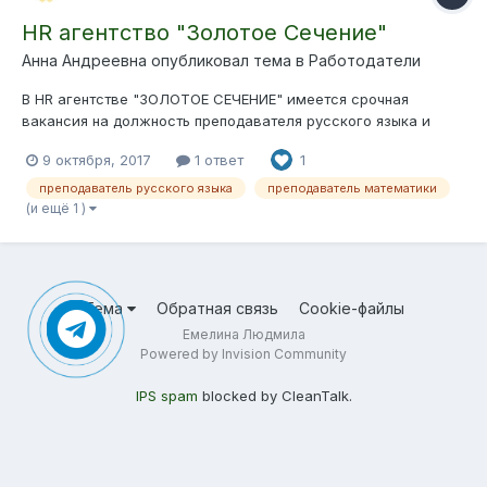
HR агентство "Золотое Сечение"
Анна Андреевна опубликовал тема в
Работодатели
В HR агентстве "ЗОЛОТОЕ СЕЧЕНИЕ" имеется срочная
вакансия на должность преподавателя русского языка и
литературы/математики/иностранных языков График работы:
9 октября, 2017
1 ответ
1
5/2 (с 10:00 до 20:00) Уровень заработной платы: от 70 000
руб. Школа: г. Москва (ст. м. Раменки). Должностные
преподаватель русского языка
преподаватель математики
обязанности...
(и ещё 1 )
Тема
Обратная связь
Cookie-файлы
Емелина Людмила
Powered by Invision Community
IPS spam
blocked by CleanTalk.