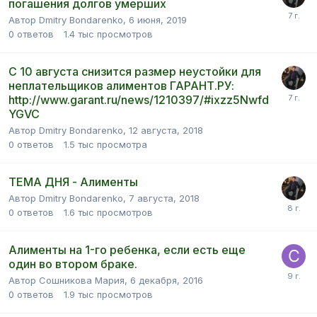
погашения долгов умерших
Автор Dmitry Bondarenko,
6 июня, 2019
0
ответов
1.4 тыс
просмотров
С 10 августа снизится размер неустойки для
неплательщиков алиментов ГАРАНТ.РУ:
http://www.garant.ru/news/1210397/#ixzz5Nwfd
YGVC
Автор Dmitry Bondarenko,
12 августа, 2018
0
ответов
1.5 тыс
просмотра
ТЕМА ДНЯ - Алименты
Автор Dmitry Bondarenko,
7 августа, 2018
0
ответов
1.6 тыс
просмотров
Алименты на 1-го ребенка, если есть еще
один во втором браке.
Автор Сошникова Мария,
6 декабря, 2016
0
ответов
1.9 тыс
просмотров