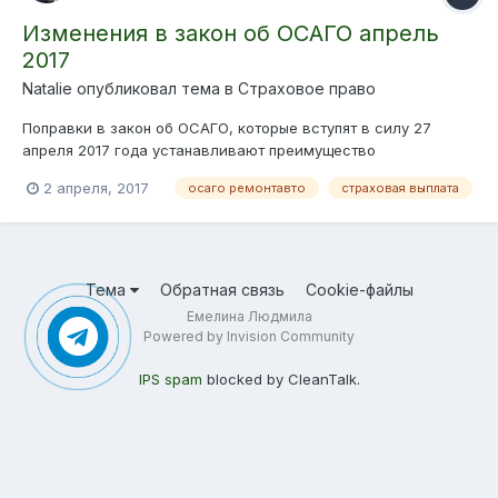
Изменения в закон об ОСАГО апрель
2017
Natalie опубликовал тема в
Страховое право
Поправки в закон об ОСАГО, которые вступят в силу 27
апреля 2017 года устанавливают преимущество
натурального возмещения перед денежной выплатой. Проще
2 апреля, 2017
осаго ремонтавто
страховая выплата
говоря, теперь после ДТП по полису ОСАГО хозяину
пострадавшей машины предложат ремонт автомобиля
вместо денег. По новым договорам пострадавшие...
Тема
Обратная связь
Cookie-файлы
Емелина Людмила
Powered by Invision Community
IPS spam
blocked by CleanTalk.